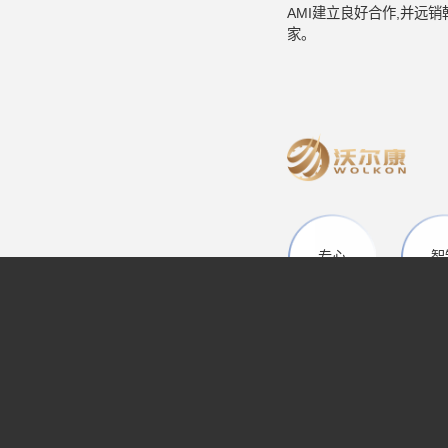
AMI建立良好合作,并远
家。
专心
智