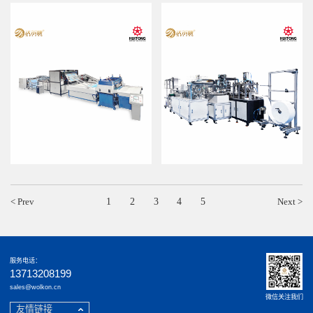
全自动条形帽生产包装线
全自动高速纸巾生产线
型号：WEK-N006B
型号：WEK-PR01A
产能：260pcs/min
产能：5-20TON/DAY
反穿拇指扣一次性cpe隔离衣机
罩杯全自动生产线-全自动杯型口罩机
型号：WEK-MS009
型号：WEK-MC000
< Prev
1
2
3
4
5
Next >
产能：5-15pcs/min
产能：20-25pcs/min