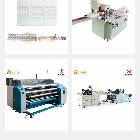
一次性马桶刷刷头生产线
无纺布折叠机
型号：WEK-N023
型号：WEK-PR200
产能：90-100pcs/min
产能：680pcs/min
全自动分切复卷机
大尺寸PE防尘套制造机